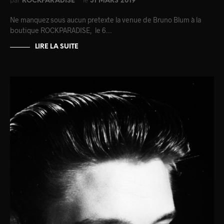
par
le
ROCKPARADISE
31 MARS 2019
Ne manquez sous aucun pretexte la venue de Bruno Blum à la
boutique ROCKPARADISE, le 6…
LIRE LA SUITE