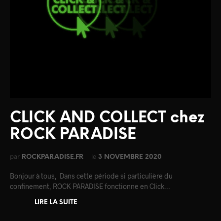
CLICK AND COLLECT chez
ROCK PARADISE
par
le
ROCKPARADISE.FR
3 NOVEMBRE 2020
Bonjour à tous, Dans cette période si particulière du
confinement, ROCK PARADISE fonctionne en Click…
LIRE LA SUITE