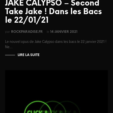
JAKE CALYPSO – Second
Take Jake ! Dans les Bacs
le 22/01/21
par
le
ROCKPARADISE.FR
14 JANVIER 2021
Le nouvel opus de Jake Calypso dans les bacs le 22 janvier 2021 !
Ne…
LIRE LA SUITE