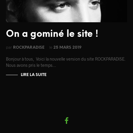
On a gominé le site !
par
le
ROCKPARADISE
25 MARS 2019
Bonjour à tous, Voici la nouvelle version du site ROCKPARADISE.
Nous avons pris le temps…
LIRE LA SUITE