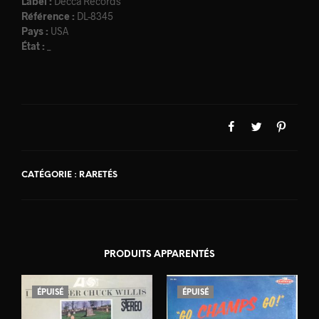
Label :
Decca Records
Référence :
DL-8345
Pays :
USA
État :
_
CATÉGORIE :
RARETÉS
PRODUITS APPARENTÉS
ÉPUISÉ
ÉPUISÉ