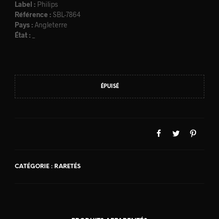
Label :
Philips
Référence :
SBL-7864
Pays :
Angleterre
État :
_
ÉPUISÉ
CATÉGORIE :
RARETÉS