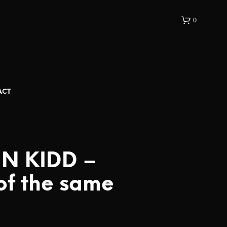
0
ACT
IN KIDD –
of the same