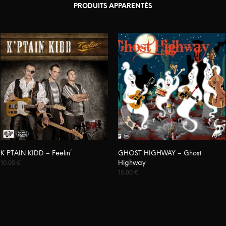
PRODUITS APPARENTÉS
K PTAIN KIDD – Feelin’
GHOST HIGHWAY – Ghost
10.00
€
Highway
15.00
€
AJOUTER AU PANIER
AJOUTER AU PANIER