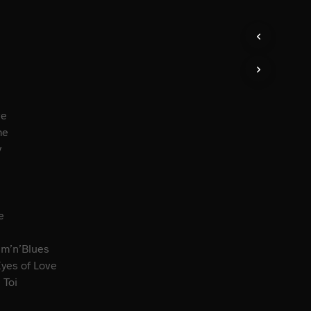
ve
me
y
e
e
hm’n’Blues
yes of Love
 Toi