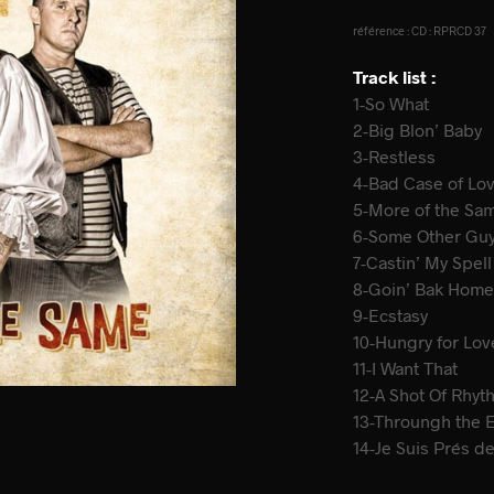
référence : CD : RPRCD 37
Track list :
1-So What
2-Big Blon’ Baby
3-Restless
4-Bad Case of Lo
5-More of the Sa
6-Some Other Gu
7-Castin’ My Spell
8-Goin’ Bak Hom
9-Ecstasy
10-Hungry for Lov
11-I Want That
12-A Shot Of Rhyt
13-Throungh the E
14-Je Suis Prés de