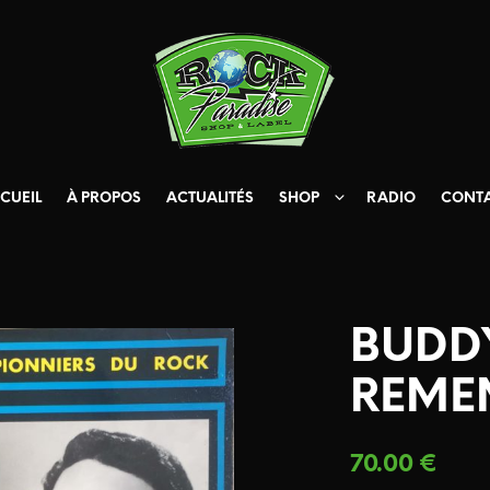
CUEIL
À PROPOS
ACTUALITÉS
SHOP
RADIO
CONT
BUDD
REME
70.00
€