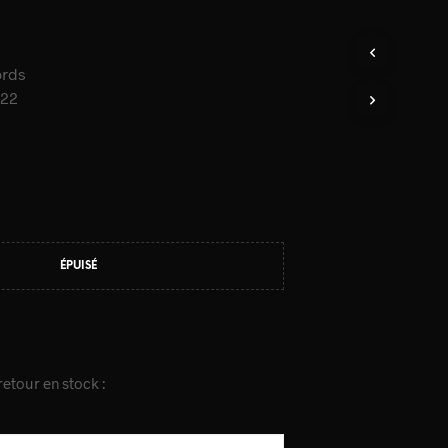
ords
122
ÉPUISÉ
etour en stock :