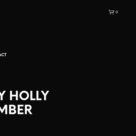
0
ACT
Y HOLLY
MBER