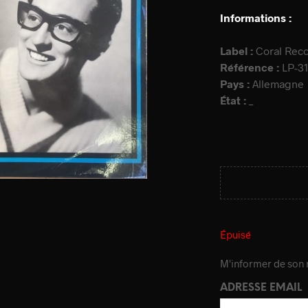
Informations :
Label :
Coral Rec
Référence :
LP-3
Pays :
Allemagne
État :
_
Épuisé
M'informer de son r
ADRESSE EMAIL