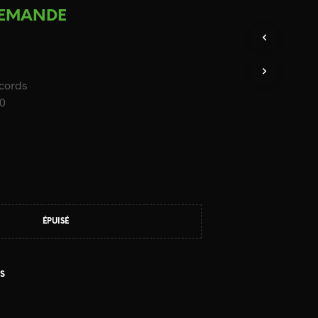
DEMANDE
ecords
40
ÉPUISÉ
S