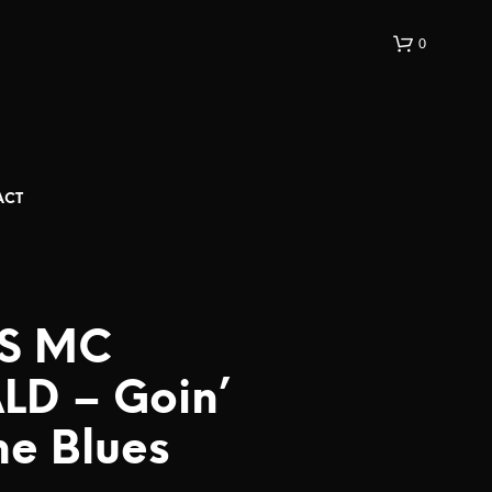
0
ACT
TS MC
D – Goin’
he Blues