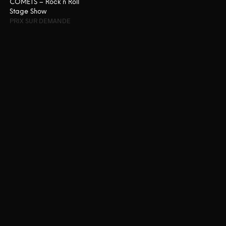
COMETS – Rock’n Roll
Stage Show
PRIX SUR DEMANDE
LIRE LA SUITE