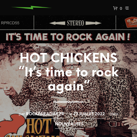
0
HOT CHICKENS
“It’s time to rock
again”
par
le
dans
ROCKPARADISE.FR
23 JUILLET 2022
NOUVEAUTÉS