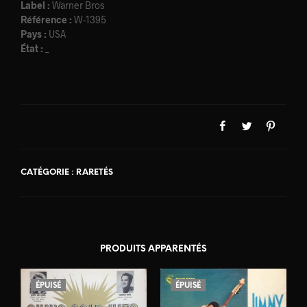
Label :
Warner Bros
Référence :
W-1395
Pays :
USA
État :
_
CATÉGORIE :
RARETÉS
PRODUITS APPARENTÉS
ÉPUISÉ
ÉPUISÉ