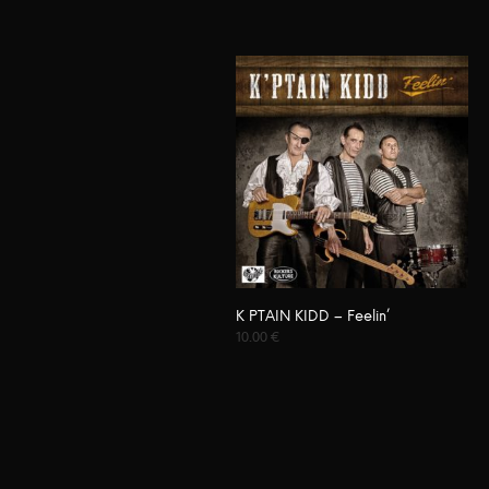
K PTAIN KIDD – Feelin’
10.00
€
AJOUTER AU PANIER