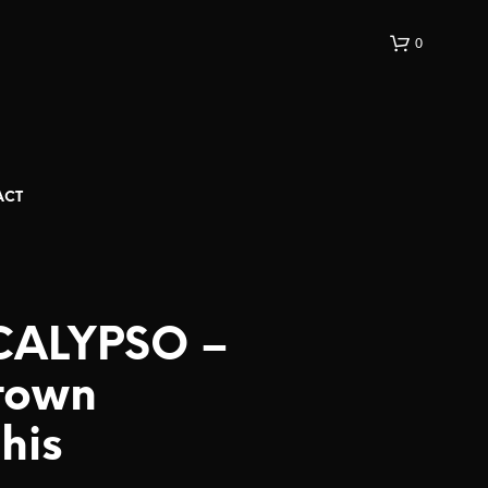
0
ACT
CALYPSO –
town
his