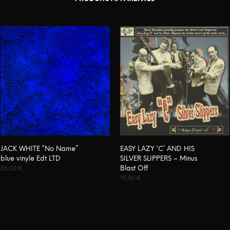
JACK WHITE “No Name”
EASY LAZY ‘C’ AND HIS
blue vinyle Edt LTD
SILVER SLIPPERS – Minus
35.00
€
Blast Off
15.00
€
AJOUTER AU PANIER
AJOUTER AU PANIER