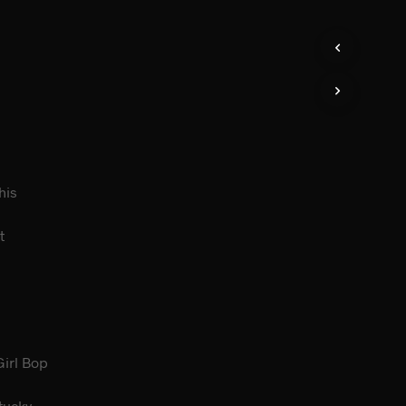
his
t
Girl Bop
tucky