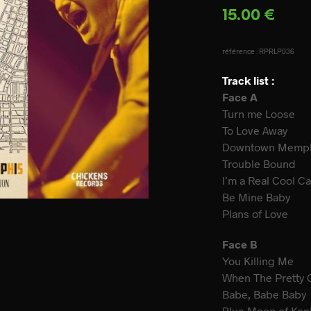
15.00
€
référence : RPRLP036
Track list :
Face A
Turn me Loose
To Love Away
Downtown Memp
Trouble Bound
I’m a Real Cool Ca
Be Mine Baby
Plans of Love
Face B
You Killing Me
When The Pretty 
Babe, Babe Baby
Blue Moon of Ken