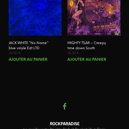
JACK WHITE “No Name”
MIGHTY TSAR – Creepy
blue vinyle Edt LTD
time down South
35.00
€
18.00
€
AJOUTER AU PANIER
AJOUTER AU PANIER
ROCKPARADISE